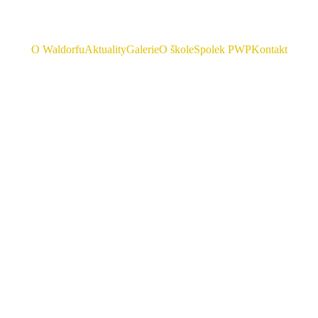
O Waldorfu
Aktuality
Galerie
O škole
Spolek PWP
Kontakt
11/18/2024